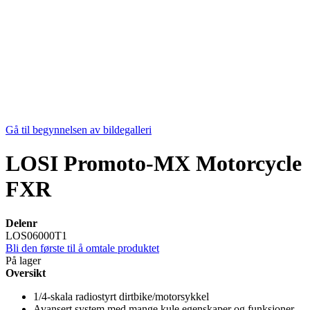
Gå til begynnelsen av bildegalleri
LOSI Promoto-MX Motorcycle
FXR
Delenr
LOS06000T1
Bli den første til å omtale produktet
På lager
Oversikt
1/4-skala radiostyrt dirtbike/motorsykkel
Avansert system med mange kule egenskaper og funksjoner