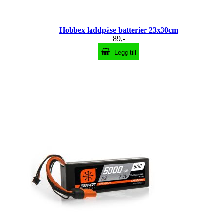
Hobbex laddpåse batterier 23x30cm
89,-
Legg till