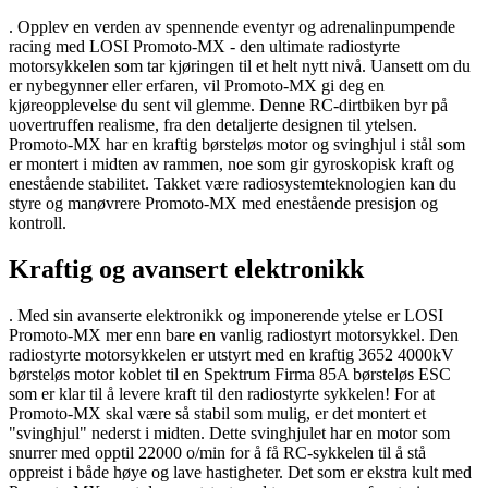
. Opplev en verden av spennende eventyr og adrenalinpumpende
racing med LOSI Promoto-MX - den ultimate radiostyrte
motorsykkelen som tar kjøringen til et helt nytt nivå. Uansett om du
er nybegynner eller erfaren, vil Promoto-MX gi deg en
kjøreopplevelse du sent vil glemme. Denne RC-dirtbiken byr på
uovertruffen realisme, fra den detaljerte designen til ytelsen.
Promoto-MX har en kraftig børsteløs motor og svinghjul i stål som
er montert i midten av rammen, noe som gir gyroskopisk kraft og
enestående stabilitet. Takket være radiosystemteknologien kan du
styre og manøvrere Promoto-MX med enestående presisjon og
kontroll.
Kraftig og avansert elektronikk
. Med sin avanserte elektronikk og imponerende ytelse er LOSI
Promoto-MX mer enn bare en vanlig radiostyrt motorsykkel. Den
radiostyrte motorsykkelen er utstyrt med en kraftig 3652 4000kV
børsteløs motor koblet til en Spektrum Firma 85A børsteløs ESC
som er klar til å levere kraft til den radiostyrte sykkelen! For at
Promoto-MX skal være så stabil som mulig, er det montert et
"svinghjul" nederst i midten. Dette svinghjulet har en motor som
snurrer med opptil 22000 o/min for å få RC-sykkelen til å stå
oppreist i både høye og lave hastigheter. Det som er ekstra kult med