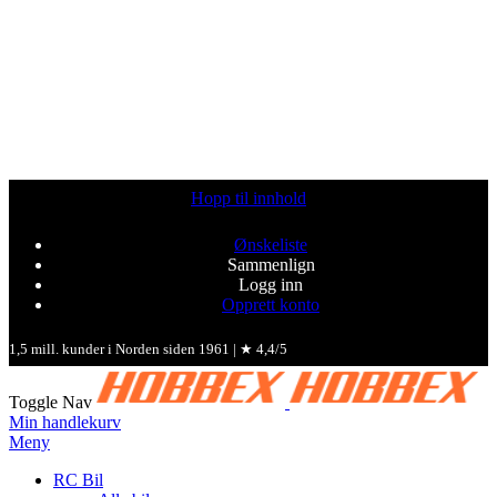
Hopp til innhold
Ønskeliste
Sammenlign
Logg inn
Opprett konto
1,5 mill. kunder i Norden siden 1961 | ★ 4,4/5
Toggle Nav
Min handlekurv
Meny
RC Bil