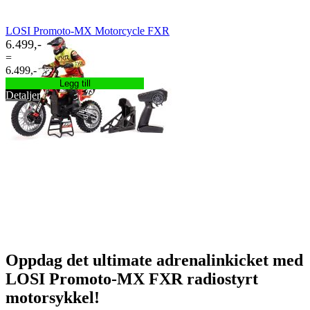
LOSI Promoto-MX Motorcycle FXR
6.499,-
=
6.499,-
Legg till
Detaljer
Oppdag det ultimate adrenalinkicket med
LOSI Promoto-MX FXR radiostyrt
motorsykkel!