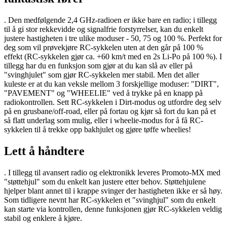
. Den medfølgende 2,4 GHz-radioen er ikke bare en radio; i tillegg
til å gi stor rekkevidde og signalfrie forstyrrelser, kan du enkelt
justere hastigheten i tre ulike moduser - 50, 75 og 100 %. Perfekt for
deg som vil prøvekjøre RC-sykkelen uten at den går på 100 %
effekt (RC-sykkelen gjør ca. +60 km/t med en 2s Li-Po på 100 %). I
tillegg har du en funksjon som gjør at du kan slå av eller på
"svinghjulet" som gjør RC-sykkelen mer stabil. Men det aller
kuleste er at du kan veksle mellom 3 forskjellige moduser: "DIRT",
"PAVEMENT" og "WHEELIE" ved å trykke på en knapp på
radiokontrollen. Sett RC-sykkelen i Dirt-modus og utfordre deg selv
på en grusbane/off-road, eller på fortau og kjør så fort du kan på et
så flatt underlag som mulig, eller i wheelie-modus for å få RC-
sykkelen til å trekke opp bakhjulet og gjøre tøffe wheelies!
Lett å håndtere
. I tillegg til avansert radio og elektronikk leveres Promoto-MX med
"støttehjul" som du enkelt kan justere etter behov. Støttehjulene
hjelper blant annet til i krappe svinger der hastigheten ikke er så høy.
Som tidligere nevnt har RC-sykkelen et "svinghjul" som du enkelt
kan starte via kontrollen, denne funksjonen gjør RC-sykkelen veldig
stabil og enklere å kjøre.