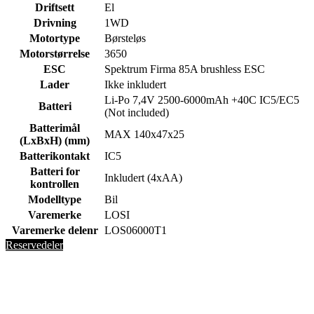
Driftsett
El
Drivning
1WD
Motortype
Børsteløs
Motorstørrelse
3650
ESC
Spektrum Firma 85A brushless ESC
Lader
Ikke inkludert
Li-Po 7,4V 2500-6000mAh +40C IC5/EC5
Batteri
(Not included)
Batterimål
MAX 140x47x25
(LxBxH) (mm)
Batterikontakt
IC5
Batteri for
Inkludert (4xAA)
kontrollen
Modelltype
Bil
Varemerke
LOSI
Varemerke delenr
LOS06000T1
Reservedeler