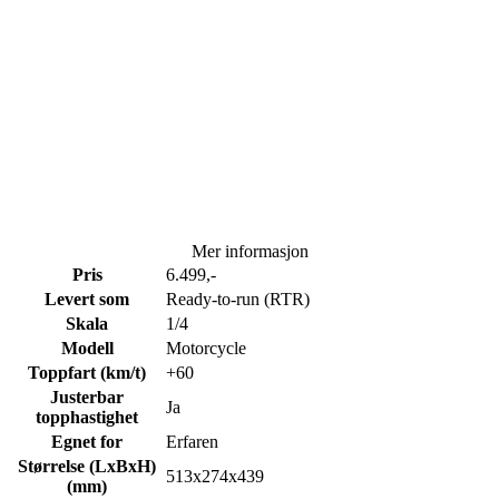
Mer informasjon
Pris
6.499,-
Levert som
Ready-to-run (RTR)
Skala
1/4
Modell
Motorcycle
Toppfart (km/t)
+60
Justerbar
Ja
topphastighet
Egnet for
Erfaren
Størrelse (LxBxH)
513x274x439
(mm)