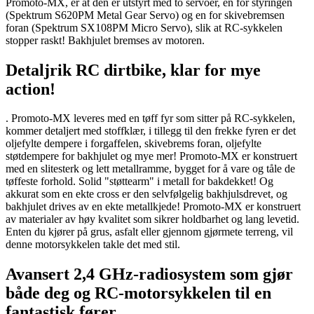
Promoto-MX, er at den er utstyrt med to servoer, en for styringen
(Spektrum S620PM Metal Gear Servo) og en for skivebremsen
foran (Spektrum SX108PM Micro Servo), slik at RC-sykkelen
stopper raskt! Bakhjulet bremses av motoren.
Detaljrik RC dirtbike, klar for mye
action!
. Promoto-MX leveres med en tøff fyr som sitter på RC-sykkelen,
kommer detaljert med stoffklær, i tillegg til den frekke fyren er det
oljefylte dempere i forgaffelen, skivebrems foran, oljefylte
støtdempere for bakhjulet og mye mer! Promoto-MX er konstruert
med en slitesterk og lett metallramme, bygget for å vare og tåle de
tøffeste forhold. Solid "støttearm" i metall for bakdekket! Og
akkurat som en ekte cross er den selvfølgelig bakhjulsdrevet, og
bakhjulet drives av en ekte metallkjede! Promoto-MX er konstruert
av materialer av høy kvalitet som sikrer holdbarhet og lang levetid.
Enten du kjører på grus, asfalt eller gjennom gjørmete terreng, vil
denne motorsykkelen takle det med stil.
Avansert 2,4 GHz-radiosystem som gjør
både deg og RC-motorsykkelen til en
fantastisk fører