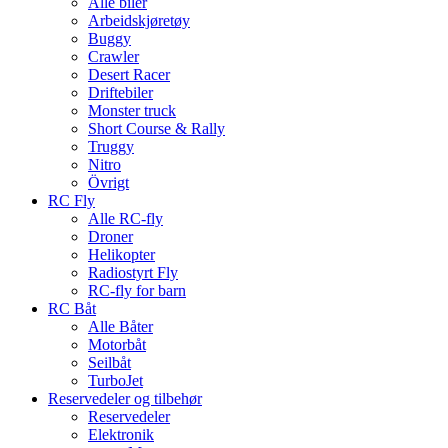
Alle biler
Arbeidskjøretøy
Buggy
Crawler
Desert Racer
Driftebiler
Monster truck
Short Course & Rally
Truggy
Nitro
Övrigt
RC Fly
Alle RC-fly
Droner
Helikopter
Radiostyrt Fly
RC-fly for barn
RC Båt
Alle Båter
Motorbåt
Seilbåt
TurboJet
Reservedeler og tilbehør
Reservedeler
Elektronik