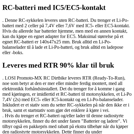
RC-batteri med IC5/EC5-kontakt
. Denne RC-sykkelen leveres uten RC-batteri. Du trenger et Li-Po-
batteri med 2 celler på 7,4V eller 7,6V med IC5- eller EC5-kontakt.
Hvis du allerede har batterier hjemme, men med en annen kontakt,
kan du kjøpe en egnet adapter for EC5. Maksimal størrelse på et
egnet RC-batteri er 140x47x25 mm. Bruk alltid en Li-Po-
balanselader til å lade et Li-Po-batteri, og bruk alltid en ladepose
eller -boks.
Leveres med RTR 90% klar til bruk
. LOSI Promoto-MX RC Dirtbike leveres RTR (Ready-To-Run),
noe som betyr at den er mer eller mindre ferdig montert, med all
elektronikk forhåndsinstallert. Det du trenger for å komme i gang
med kjøringen, er imidlertid et RC-batteri til motorsykkelen, et Li-Po
7,4V (2s) med EC5- eller IC5-kontakt og en Li-Po-balanselader.
Inkludert er et stativ som du setter RC-sykkelen på når den ikke er i
bruk, samt et startstativ som gjør det enklere å kjøre i vei.
. Hvis du trenger et RC-batteri og/eller lader til denne radiostyrte
motorsykkelen, finner du det under fanen "Batterier og ladere". Vi
tilbyr også en pakkepris med rabatt på ekstra tilbehør når du kjøper
den radiostyrte motorsykkelen. Dette finner du under