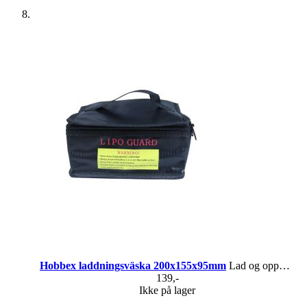
Hobbex laddningsväska 200x155x95mm
Lad og oppbevar RC-batterier på en tryggere måte
139,-
Ikke på lager