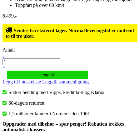
Toppfart på over 60 km/t
6.499,-
Sendes fra eksternt lager. Normal leveringstid er omtrent
to til tre uker.
Antall
-
+
Legg till
Legg til i ønskeliste
Legg til sammenligning
Sikker betaling med Vipps, kredittkort og Klarna
60-dagers returrett
1,5 millioner kunder i Norden siden 1961
Oppgrader med tilbehør – spar penger! Rabatten trekkes
automatisk i kassen.