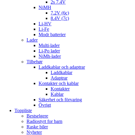
2s 7.4V
NiMH
7.2V (6c)
8.4V (7c)
Li-HV
Li-Fe
Modr batterier
Lader
Multi-lader
Li-Po lader
NiMh-lader
Tilbehør
Laddkablar och adaptrar
Laddkablar
Adaptrar
Kontakter och kablar
Kontakter
Kablar
Säkerhet och förvaring
Övrigt
Toppliste
Bestselgere
Radiostyrt for barn
Raske biler
Nyheter