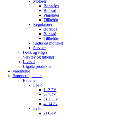
Motorer
Børsteløs
Borstad
Pinjonger
Tillbehör
Regulatorer
Borstlös
Borstad
Tillbehör
Radio og mottaker
Servoer
Dekk og felger
Verktøy og tilbehør
Livsstil
Utgåtte produkter
Varemerke
Batterier og ladere
Batterier
Li-Po
1s 3.7V
2s 7.4V
3s 11.1V
4s 14.8v
Li-Ion
2s 6.4V