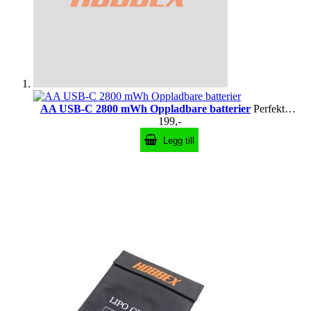
AA USB-C 2800 mWh Oppladbare batterier
Perfekte til radiokontroller, leker og andre AA-enheter
199,-
Legg till