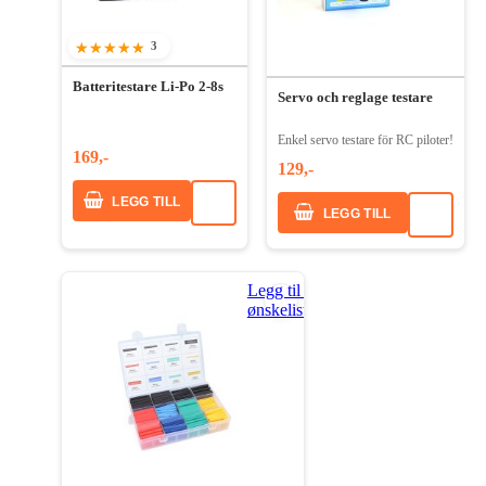
3
100%
Batteritestare Li-Po 2-8s
Servo och reglage testare
Enkel servo testare för RC piloter!
169,-
129,-
LEGG TILL
LEGG TILL
Legg til i
ønskeliste