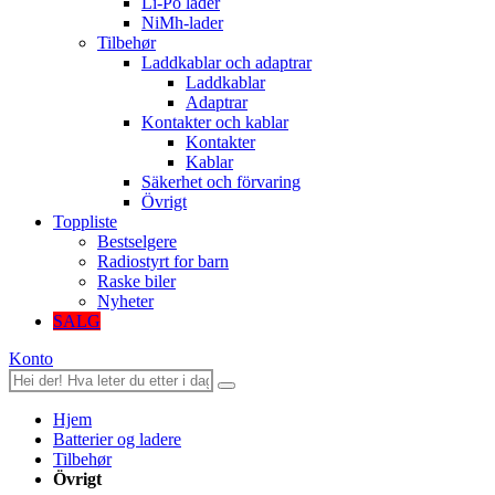
Li-Po lader
NiMh-lader
Tilbehør
Laddkablar och adaptrar
Laddkablar
Adaptrar
Kontakter och kablar
Kontakter
Kablar
Säkerhet och förvaring
Övrigt
Toppliste
Bestselgere
Radiostyrt for barn
Raske biler
Nyheter
SALG
Konto
Hjem
Batterier og ladere
Tilbehør
Övrigt