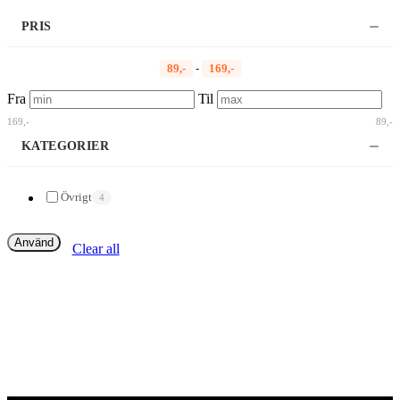
PRIS
89,-
-
169,-
Fra
Til
169,-
89,-
KATEGORIER
Övrigt
4
Använd
Clear all