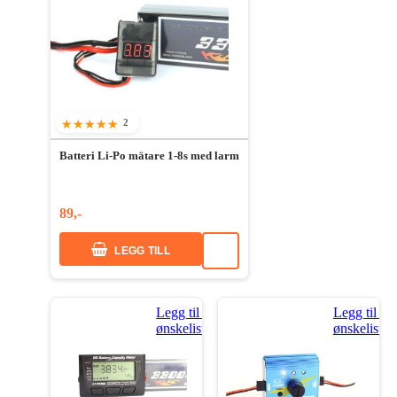
2
90%
Batteri Li-Po mätare 1-8s med larm
89,-
LEGG TILL
Legg til i
Legg til i
ønskeliste
ønskeliste