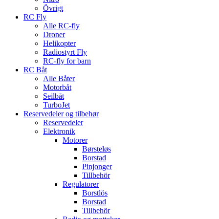
Övrigt
RC Fly
Alle RC-fly
Droner
Helikopter
Radiostyrt Fly
RC-fly for barn
RC Båt
Alle Båter
Motorbåt
Seilbåt
TurboJet
Reservedeler og tilbehør
Reservedeler
Elektronik
Motorer
Børsteløs
Borstad
Pinjonger
Tillbehör
Regulatorer
Borstlös
Borstad
Tillbehör