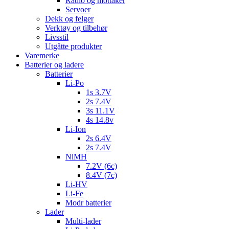
Radio og mottaker
Servoer
Dekk og felger
Verktøy og tilbehør
Livsstil
Utgåtte produkter
Varemerke
Batterier og ladere
Batterier
Li-Po
1s 3.7V
2s 7.4V
3s 11.1V
4s 14.8v
Li-Ion
2s 6.4V
2s 7.4V
NiMH
7.2V (6c)
8.4V (7c)
Li-HV
Li-Fe
Modr batterier
Lader
Multi-lader