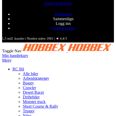
Hopp til innhold
Ønskeliste
Sammenlign
Logg inn
Opprett konto
1,5 mill. kunder i Norden siden 1961 | ★ 4,4/5
Toggle Nav
Min handlekurv
Meny
RC Bil
Alle biler
Arbeidskjøretøy
Buggy
Crawler
Desert Racer
Driftebiler
Monster truck
Short Course & Rally
Truggy
Nitro