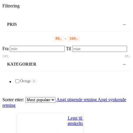
Filtrering
PRIS
89,-
-
169,-
Fra
Til
169,-
89,-
KATEGORIER
Övrigt
4
Sorter etter:
Angi stigende retning
Angi synkende
retning
Legg til i
ønskeliste