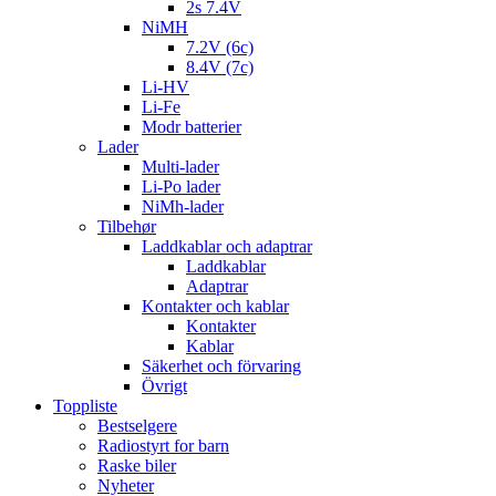
2s 7.4V
NiMH
7.2V (6c)
8.4V (7c)
Li-HV
Li-Fe
Modr batterier
Lader
Multi-lader
Li-Po lader
NiMh-lader
Tilbehør
Laddkablar och adaptrar
Laddkablar
Adaptrar
Kontakter och kablar
Kontakter
Kablar
Säkerhet och förvaring
Övrigt
Toppliste
Bestselgere
Radiostyrt for barn
Raske biler
Nyheter