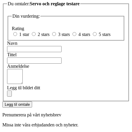
Du omtaler:
Servo och reglage testare
Din vurdering:
Rating
1 star
2 stars
3 stars
4 stars
5 stars
Navn
Tittel
Anmeldelse
Legg til bildet ditt
Legg til omtale
Prenumerera på vårt nyhetsbrev
Missa inte våra erbjudanden och nyheter.