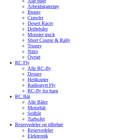
Alle biler
Arbeidskjøretøy
Buggy
Crawler
Desert Racer
Driftebiler
Monster truck
Short Course & Rally
Truggy
Nitro
Övrigt
RC Fly
Alle RC-fly
Droner
Helikopter
Radiostyrt Fly
RC-fly for barn
RC Båt
Alle Båter
Motorbåt
Seilbåt
TurboJet
Reservedeler og tilbehør
Reservedeler
Elektronik