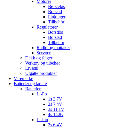
Motorer
Børsteløs
Borstad
Pinjonger
Tillbehör
Regulatorer
Borstlös
Borstad
Tillbehör
Radio og mottaker
Servoer
Dekk og felger
Verktøy og tilbehør
Livsstil
Utgåtte produkter
Varemerke
Batterier og ladere
Batterier
Li-Po
1s 3.7V
2s 7.4V
3s 11.1V
4s 14.8v
Li-Ion
2s 6.4V