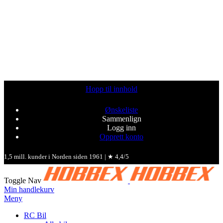
Hopp til innhold
Ønskeliste
Sammenlign
Logg inn
Opprett konto
1,5 mill. kunder i Norden siden 1961 | ★ 4,4/5
Toggle Nav
Min handlekurv
Meny
RC Bil