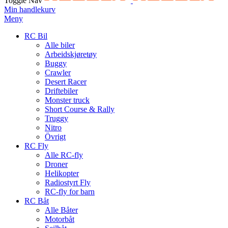
Toggle Nav
Min handlekurv
Meny
RC Bil
Alle biler
Arbeidskjøretøy
Buggy
Crawler
Desert Racer
Driftebiler
Monster truck
Short Course & Rally
Truggy
Nitro
Övrigt
RC Fly
Alle RC-fly
Droner
Helikopter
Radiostyrt Fly
RC-fly for barn
RC Båt
Alle Båter
Motorbåt