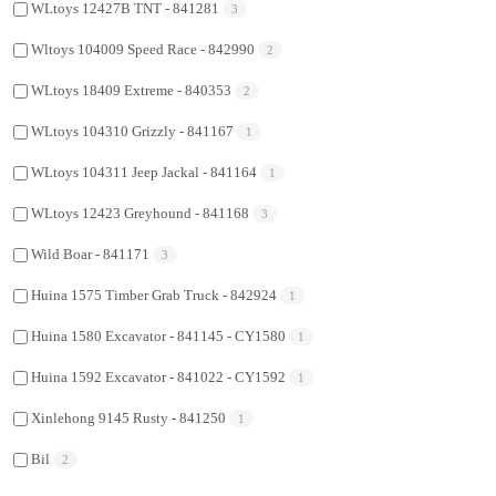
WLtoys 12427B TNT - 841281
3
Wltoys 104009 Speed Race - 842990
2
WLtoys 18409 Extreme - 840353
2
WLtoys 104310 Grizzly - 841167
1
WLtoys 104311 Jeep Jackal - 841164
1
WLtoys 12423 Greyhound - 841168
3
Wild Boar - 841171
3
Huina 1575 Timber Grab Truck - 842924
1
Huina 1580 Excavator - 841145 - CY1580
1
Huina 1592 Excavator - 841022 - CY1592
1
Xinlehong 9145 Rusty - 841250
1
Bil
2