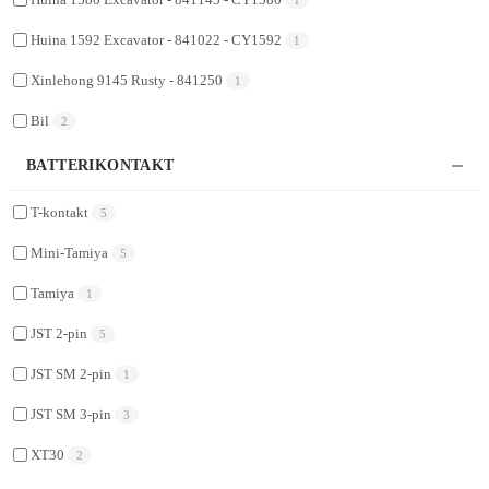
Huina 1592 Excavator - 841022 - CY1592
1
Xinlehong 9145 Rusty - 841250
1
Bil
2
BATTERIKONTAKT
T-kontakt
5
Mini-Tamiya
5
Tamiya
1
JST 2-pin
5
JST SM 2-pin
1
JST SM 3-pin
3
XT30
2