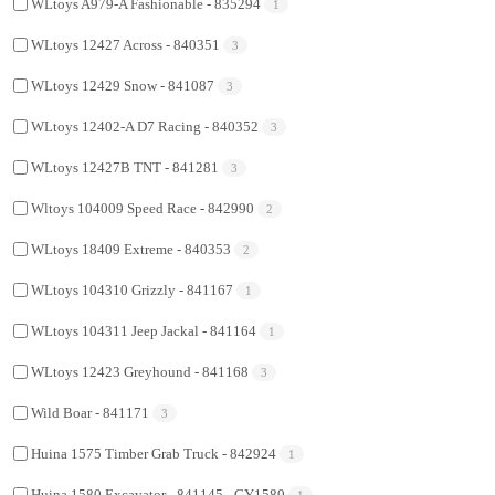
WLtoys A979-A Fashionable - 835294
1
WLtoys 12427 Across - 840351
3
WLtoys 12429 Snow - 841087
3
WLtoys 12402-A D7 Racing - 840352
3
WLtoys 12427B TNT - 841281
3
Wltoys 104009 Speed Race - 842990
2
WLtoys 18409 Extreme - 840353
2
WLtoys 104310 Grizzly - 841167
1
WLtoys 104311 Jeep Jackal - 841164
1
WLtoys 12423 Greyhound - 841168
3
Wild Boar - 841171
3
Huina 1575 Timber Grab Truck - 842924
1
Huina 1580 Excavator - 841145 - CY1580
1