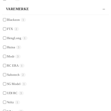
VAREMERKE
Blackzon
1
FTX
2
HengLong
1
Huina
3
Modr
3
RC ERA
1
Subotech
2
SG Model
1
UDI RC
3
Voltz
1