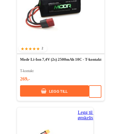
2
100%
Modr Li-Ion 7,4V (2s) 2500mAh 10C - T-kontakt
T-kontakt
269,-
LEGG TILL
Legg til i
ønskeliste