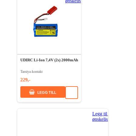
ønskeliste
UDIRC Li-Ion 7,4V (2s) 2000mAh
Tamiya-kontakt
229,-
LEGG TILL
Legg til i
ønskeliste