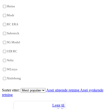
Huina
Modr
RC ERA
Subotech
SG Model
UDI RC
Voltz
WLtoys
Xinlehong
Sorter etter:
Angi stigende retning
Angi synkende
retning
Legg til i