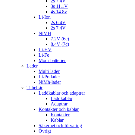
2s 7.4V
3s 11.1V
4s 14.8v
Li-Ion
2s 6.4V
2s 7.4V
NiMH
7.2V (6c)
8.4V (7c)
Li-HV
Li-Fe
Modr batterier
Lader
Multi-lader
Li-Po lader
NiMh-lader
Tilbehør
Laddkablar och adaptrar
Laddkablar
Adaptrar
Kontakter och kablar
Kontakter
Kablar
Säkerhet och förvaring
Övrigt