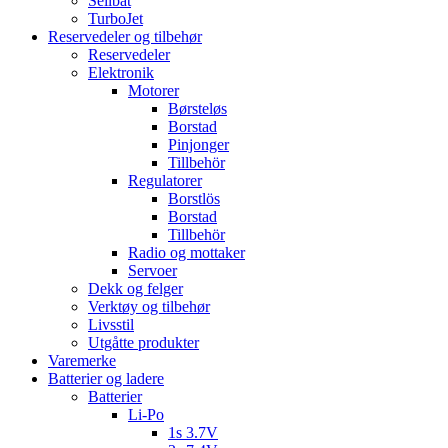
Seilbåt
TurboJet
Reservedeler og tilbehør
Reservedeler
Elektronik
Motorer
Børsteløs
Borstad
Pinjonger
Tillbehör
Regulatorer
Borstlös
Borstad
Tillbehör
Radio og mottaker
Servoer
Dekk og felger
Verktøy og tilbehør
Livsstil
Utgåtte produkter
Varemerke
Batterier og ladere
Batterier
Li-Po
1s 3.7V