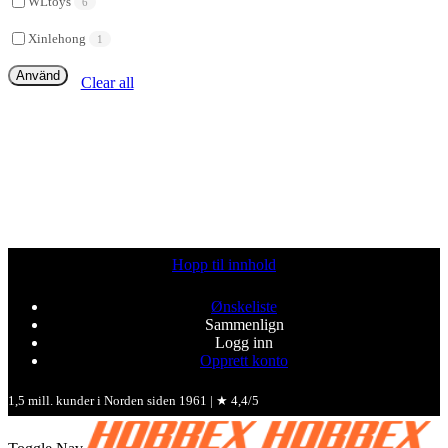
WLtoys
6
Xinlehong
1
Använd
Clear all
Hopp til innhold
Ønskeliste
Sammenlign
Logg inn
Opprett konto
1,5 mill. kunder i Norden siden 1961 | ★ 4,4/5