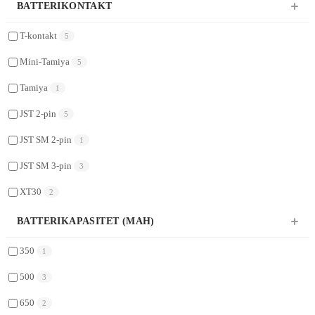
BATTERIKONTAKT
T-kontakt
5
Mini-Tamiya
5
Tamiya
1
JST 2-pin
5
JST SM 2-pin
1
JST SM 3-pin
3
XT30
2
BATTERIKAPASITET (MAH)
350
1
500
3
650
2