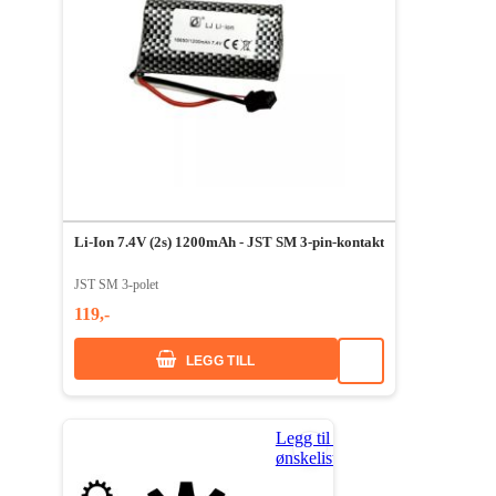
Li-Ion 7.4V (2s) 1200mAh - JST SM 3-pin-kontakt
JST SM 3-polet
119,-
LEGG TILL
Legg til i
ønskeliste