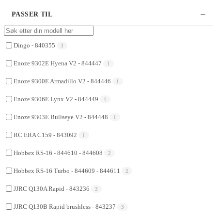
PASSER TIL
Dingo - 840355
3
Enoze 9302E Hyena V2 - 844447
1
Enoze 9300E Armadillo V2 - 844446
1
Enoze 9306E Lynx V2 - 844449
1
Enoze 9303E Bullseye V2 - 844448
1
RC ERA C159 - 843092
1
Hobbex RS-16 - 844610 - 844608
2
Hobbex RS-16 Turbo - 844609 - 844611
2
JJRC Q130A Rapid - 843236
3
JJRC Q130B Rapid brushless - 843237
3