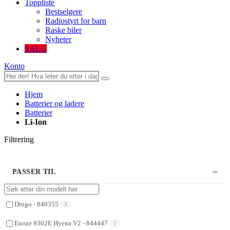
Toppliste
Bestselgere
Radiostyrt for barn
Raske biler
Nyheter
SALG
Konto
Hjem
Batterier og ladere
Batterier
Li-Ion
Filtrering
PASSER TIL
Dingo - 840355
3
Enoze 9302E Hyena V2 - 844447
1