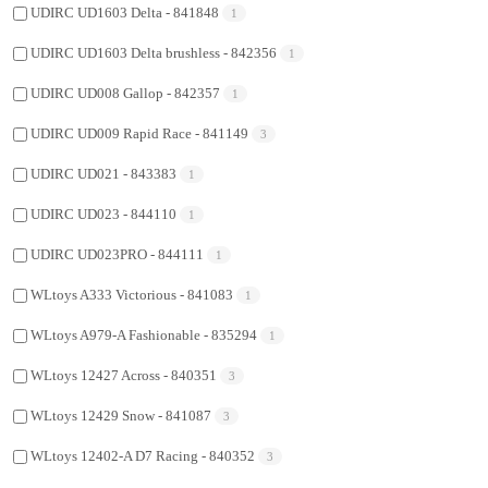
UDIRC UD1603 Delta - 841848
1
UDIRC UD1603 Delta brushless - 842356
1
UDIRC UD008 Gallop - 842357
1
UDIRC UD009 Rapid Race - 841149
3
UDIRC UD021 - 843383
1
UDIRC UD023 - 844110
1
UDIRC UD023PRO - 844111
1
WLtoys A333 Victorious - 841083
1
WLtoys A979-A Fashionable - 835294
1
WLtoys 12427 Across - 840351
3
WLtoys 12429 Snow - 841087
3
WLtoys 12402-A D7 Racing - 840352
3