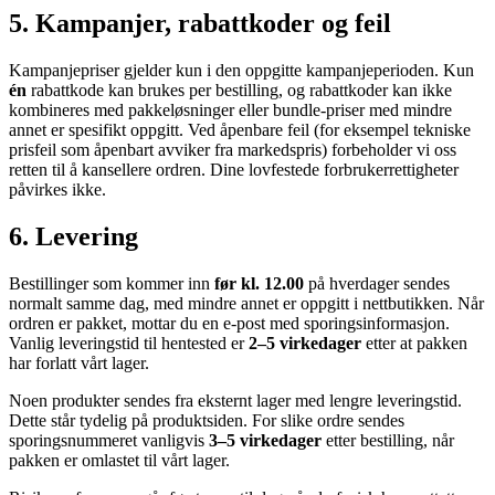
5. Kampanjer, rabattkoder og feil
Kampanjepriser gjelder kun i den oppgitte kampanjeperioden. Kun
én
rabattkode kan brukes per bestilling, og rabattkoder kan ikke
kombineres med pakkeløsninger eller bundle-priser med mindre
annet er spesifikt oppgitt. Ved åpenbare feil (for eksempel tekniske
prisfeil som åpenbart avviker fra markedspris) forbeholder vi oss
retten til å kansellere ordren. Dine lovfestede forbrukerrettigheter
påvirkes ikke.
6. Levering
Bestillinger som kommer inn
før kl. 12.00
på hverdager sendes
normalt samme dag, med mindre annet er oppgitt i nettbutikken. Når
ordren er pakket, mottar du en e-post med sporingsinformasjon.
Vanlig leveringstid til hentested er
2–5 virkedager
etter at pakken
har forlatt vårt lager.
Noen produkter sendes fra eksternt lager med lengre leveringstid.
Dette står tydelig på produktsiden. For slike ordre sendes
sporingsnummeret vanligvis
3–5 virkedager
etter bestilling, når
pakken er omlastet til vårt lager.