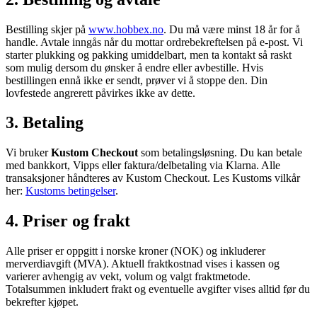
Bestilling skjer på
www.hobbex.no
. Du må være minst 18 år for å
handle. Avtale inngås når du mottar ordrebekreftelsen på e-post. Vi
starter plukking og pakking umiddelbart, men ta kontakt så raskt
som mulig dersom du ønsker å endre eller avbestille. Hvis
bestillingen ennå ikke er sendt, prøver vi å stoppe den. Din
lovfestede angrerett påvirkes ikke av dette.
3. Betaling
Vi bruker
Kustom Checkout
som betalingsløsning. Du kan betale
med bankkort, Vipps eller faktura/delbetaling via Klarna. Alle
transaksjoner håndteres av Kustom Checkout. Les Kustoms vilkår
her:
Kustoms betingelser
.
4. Priser og frakt
Alle priser er oppgitt i norske kroner (NOK) og inkluderer
merverdiavgift (MVA). Aktuell fraktkostnad vises i kassen og
varierer avhengig av vekt, volum og valgt fraktmetode.
Totalsummen inkludert frakt og eventuelle avgifter vises alltid før du
bekrefter kjøpet.