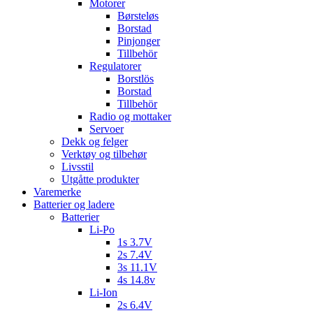
Motorer
Børsteløs
Borstad
Pinjonger
Tillbehör
Regulatorer
Borstlös
Borstad
Tillbehör
Radio og mottaker
Servoer
Dekk og felger
Verktøy og tilbehør
Livsstil
Utgåtte produkter
Varemerke
Batterier og ladere
Batterier
Li-Po
1s 3.7V
2s 7.4V
3s 11.1V
4s 14.8v
Li-Ion
2s 6.4V