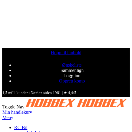
Hopp til innhold
Ønskeliste
Sammenlign
Logg inn
Opprett konto
1,5 mill. kunder i Norden siden 1961 | ★ 4,4/5
Toggle Nav
Min handlekurv
Meny
RC Bil