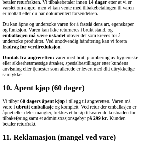
betaler returfrakten. Vi tilbakebetaler innen
14 dager
etter at vi er
varslet om angre, men vi kan vente med tilbakebetalingen til varen
er mottatt eller du har dokumentert forsendelsen.
Du kan åpne og undersøke varen for å fastslå dens art, egenskaper
og funksjon. Varen kan ikke returneres i brukt stand, og
emballasjen må være uskadet
utover det som kreves for å
undersøke produktet. Ved unødvendig håndtering kan vi foreta
fradrag for verdireduksjon
.
Unntak fra angreretten:
varer med brutt plombering av hygieniske
eller sikkerhetsmessige årsaker, spesialbestillinger etter kundens
anvisning eller tjenester som allerede er levert med ditt uttrykkelige
samtykke.
10. Åpent kjøp (60 dager)
Vi tilbyr
60 dagers åpent kjøp
i tillegg til angreretten. Varen må
være i
ubrutt emballasje
og komplett. Ved retur der emballasjen er
åpnet eller deler mangler, trekkes et beløp tilsvarende kostnaden for
tilbakeføring samt et administrasjonsgebyr på
299 kr
. Kunden
betaler returfrakt.
11. Reklamasjon (mangel ved vare)