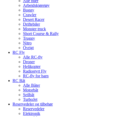
Alle biler
Arbeidskjøretøy
Buggy
Crawler
Desert Racer
Driftebiler
Monster truck
Short Course & Rally
Truggy
Nitro
Övrigt
RC Fly
Alle RC-fly
Droner
Helikopter
Radiostyrt Fly
RC-fly for barn
RC Båt
Alle Båter
Motorbåt
Seilbåt
TurboJet
Reservedeler og tilbehør
Reservedeler
Elektronik