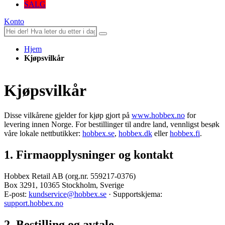
SALG
Konto
Hjem
Kjøpsvilkår
Kjøpsvilkår
Disse vilkårene gjelder for kjøp gjort på
www.hobbex.no
for
levering innen Norge. For bestillinger til andre land, vennligst besøk
våre lokale nettbutikker:
hobbex.se
,
hobbex.dk
eller
hobbex.fi
.
1. Firmaopplysninger og kontakt
Hobbex Retail AB (org.nr. 559217-0376)
Box 3291, 10365 Stockholm, Sverige
E-post:
kundservice@hobbex.se
· Supportskjema:
support.hobbex.no
2. Bestilling og avtale