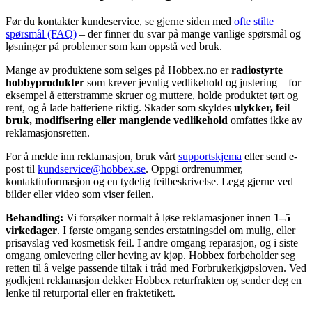
Før du kontakter kundeservice, se gjerne siden med
ofte stilte
spørsmål (FAQ)
– der finner du svar på mange vanlige spørsmål og
løsninger på problemer som kan oppstå ved bruk.
Mange av produktene som selges på Hobbex.no er
radiostyrte
hobbyprodukter
som krever jevnlig vedlikehold og justering – for
eksempel å etterstramme skruer og muttere, holde produktet tørt og
rent, og å lade batteriene riktig. Skader som skyldes
ulykker, feil
bruk, modifisering eller manglende vedlikehold
omfattes ikke av
reklamasjonsretten.
For å melde inn reklamasjon, bruk vårt
supportskjema
eller send e-
post til
kundservice@hobbex.se
. Oppgi ordrenummer,
kontaktinformasjon og en tydelig feilbeskrivelse. Legg gjerne ved
bilder eller video som viser feilen.
Behandling:
Vi forsøker normalt å løse reklamasjoner innen
1–5
virkedager
. I første omgang sendes erstatningsdel om mulig, eller
prisavslag ved kosmetisk feil. I andre omgang reparasjon, og i siste
omgang omlevering eller heving av kjøp. Hobbex forbeholder seg
retten til å velge passende tiltak i tråd med Forbrukerkjøpsloven. Ved
godkjent reklamasjon dekker Hobbex returfrakten og sender deg en
lenke til returportal eller en fraktetikett.