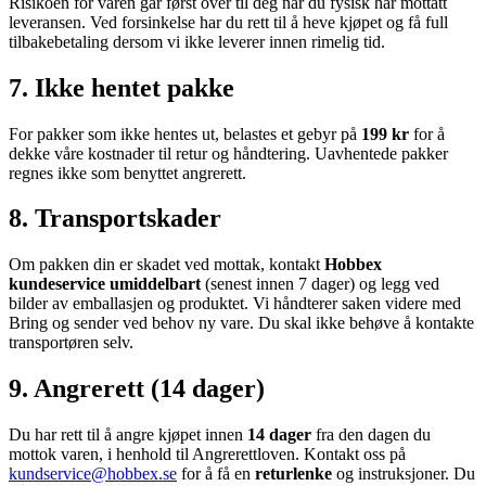
Risikoen for varen går først over til deg når du fysisk har mottatt
leveransen. Ved forsinkelse har du rett til å heve kjøpet og få full
tilbakebetaling dersom vi ikke leverer innen rimelig tid.
7. Ikke hentet pakke
For pakker som ikke hentes ut, belastes et gebyr på
199 kr
for å
dekke våre kostnader til retur og håndtering. Uavhentede pakker
regnes ikke som benyttet angrerett.
8. Transportskader
Om pakken din er skadet ved mottak, kontakt
Hobbex
kundeservice umiddelbart
(senest innen 7 dager) og legg ved
bilder av emballasjen og produktet. Vi håndterer saken videre med
Bring og sender ved behov ny vare. Du skal ikke behøve å kontakte
transportøren selv.
9. Angrerett (14 dager)
Du har rett til å angre kjøpet innen
14 dager
fra den dagen du
mottok varen, i henhold til Angrerettloven. Kontakt oss på
kundservice@hobbex.se
for å få en
returlenke
og instruksjoner. Du