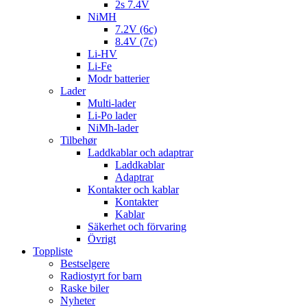
2s 7.4V
NiMH
7.2V (6c)
8.4V (7c)
Li-HV
Li-Fe
Modr batterier
Lader
Multi-lader
Li-Po lader
NiMh-lader
Tilbehør
Laddkablar och adaptrar
Laddkablar
Adaptrar
Kontakter och kablar
Kontakter
Kablar
Säkerhet och förvaring
Övrigt
Toppliste
Bestselgere
Radiostyrt for barn
Raske biler
Nyheter