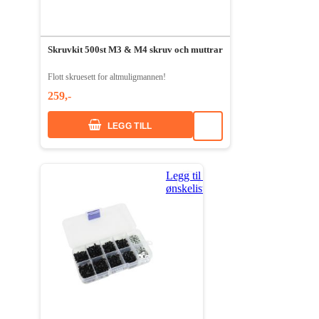
Skruvkit 500st M3 & M4 skruv och muttrar
Flott skruesett for altmuligmannen!
259,-
LEGG TILL
Legg til i
ønskeliste