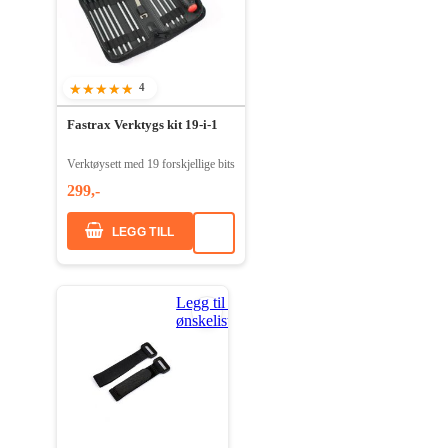
4
90%
Fastrax Verktygs kit 19-i-1
Verktøysett med 19 forskjellige bits
299,-
LEGG TILL
Legg til i
ønskeliste