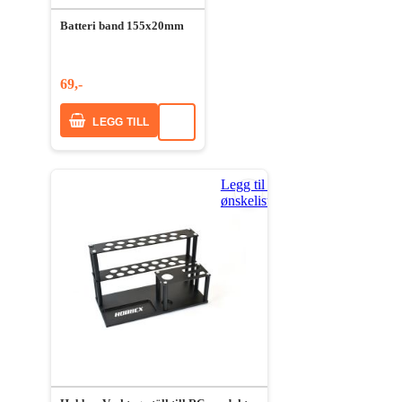
Batteri band 155x20mm
69,-
LEGG TILL
Legg til i
ønskeliste