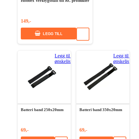
Hobbex Verktygsställ till RC produkter
149,-
LEGG TILL
Legg til i
Legg til i
ønskeliste
ønskeliste
Batteri band 250x20mm
Batteri band 350x20mm
69,-
69,-