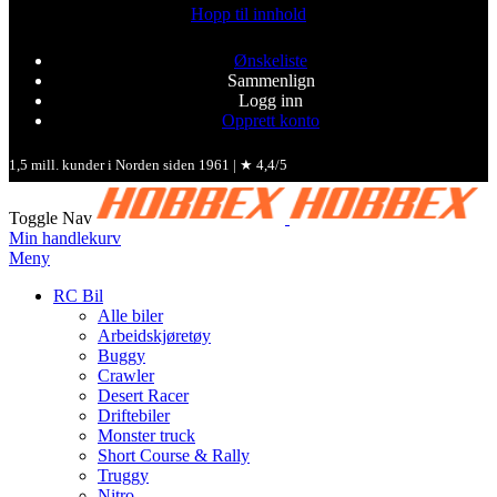
Hopp til innhold
Ønskeliste
Sammenlign
Logg inn
Opprett konto
1,5 mill. kunder i Norden siden 1961 | ★ 4,4/5
Toggle Nav
Min handlekurv
Meny
RC Bil
Alle biler
Arbeidskjøretøy
Buggy
Crawler
Desert Racer
Driftebiler
Monster truck
Short Course & Rally
Truggy
Nitro