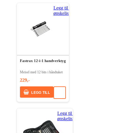
Legg til i
ønskeliste
Fastrax 12-i-1 handverktyg
Meisel med 12 bits i håndtaket
229,-
LEGG TILL
Legg til i
ønskeliste