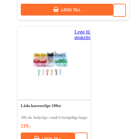
LEGG TILL
Legg til i
ønskeliste
Låda karossclips 180st
180 stk. bodyclips i totalt 6 forskjellige farger
219,-
LEGG TILL