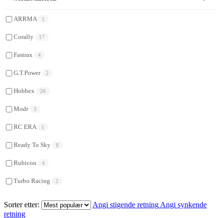
ARRMA
1
Corally
17
Fastrax
4
G.T.Power
2
Hobbex
26
Modr
3
RC ERA
1
Ready To Sky
8
Rubicon
4
Turbo Racing
2
Sorter etter:
Angi stigende retning
Angi synkende
retning