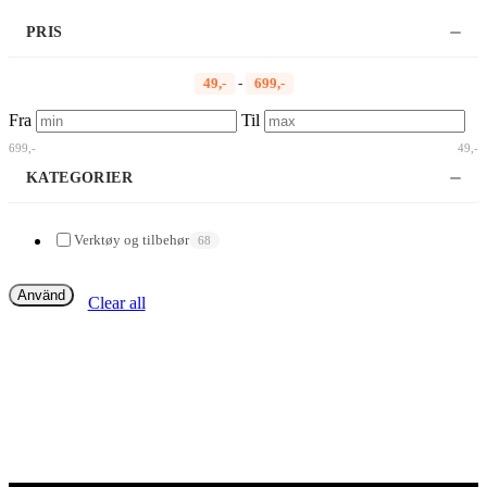
PRIS
49,-
-
699,-
Fra
Til
699,-
49,-
KATEGORIER
Verktøy og tilbehør
68
Använd
Clear all