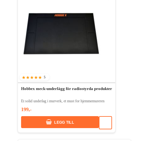
5
92%
Hobbex meck-underlägg för radiostyrda produkter
Et solid underlag i murverk, et must for hjemmemureren
199,-
LEGG TILL