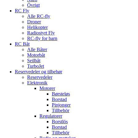
Övrigt
RC Fly
Alle RC-fly
Droner
Helikopter
Radiostyrt Fly
RC-fly for barn
RC Båt
Alle Båter
Motorbåt
Seilbåt
TurboJet
Reservedeler og tilbehør
Reservedeler
Elektronik
Motorer
Børsteløs
Borstad
Pinjonger
Tillbehör
Regulatorer
Borstlös
Borstad
Tillbehör