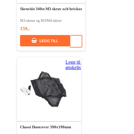
Skruvkit 340st M3 skruv och brickor
M3-skruer og M3/M4-skiver
159,-
LEGG TILL
Legg til i
ønskeliste
Chassi Dustcover 390x190mm