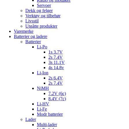
Radio og mottaker
Servoer
Dekk og felger
Verktøy og tilbehør
Livsstil
Utgåtte produkter
Varemerke
Batterier og ladere
Batterier
Li-Po
1s 3.7V
2s 7.4V
3s 11.1V
4s 14.8v
Li-Ion
2s 6.4V
2s 7.4V
NiMH
7.2V (6c)
8.4V (7c)
Li-HV
Li-Fe
Modr batterier
Lader
Multi-lader