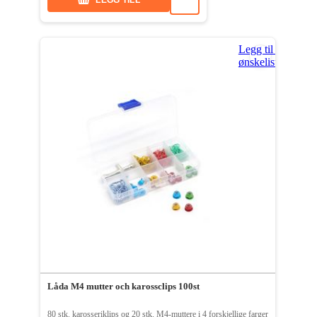
Legg til i
ønskeliste
Låda M4 mutter och karossclips 100st
80 stk. karosseriklips og 20 stk. M4-muttere i 4 forskjellige farger