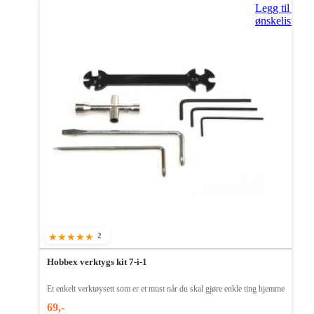
Legg til i
ønskeliste
2
100%
Hobbex verktygs kit 7-i-1
Et enkelt verktøysett som er et must når du skal gjøre enkle ting hjemme
69,-