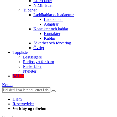
Li-Po lader
NiMh-lader
Tilbehør
Laddkablar och adaptrar
Laddkablar
Adaptrar
Kontakter och kablar
Kontakter
Kablar
Säkerhet och förvaring
Övrigt
Toppliste
Bestselgere
Radiostyrt for barn
Raske biler
Nyheter
SALG
Konto
Hjem
Reservedeler
Verktøy og tilbehør