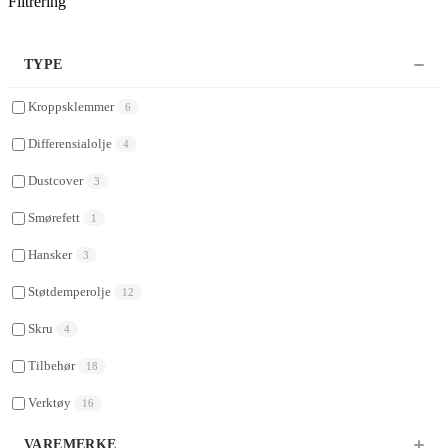
Filtrering
TYPE
Kroppsklemmer
6
Differensialolje
4
Dustcover
3
Smørefett
1
Hansker
3
Støtdemperolje
12
Skru
4
Tilbehør
18
Verktøy
16
VAREMERKE