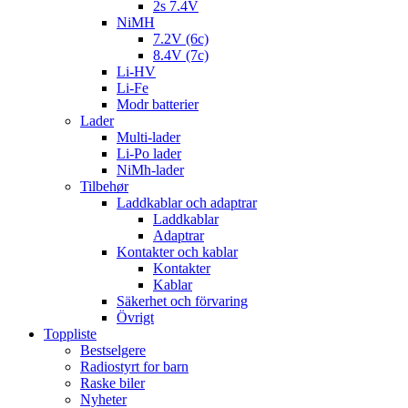
2s 7.4V
NiMH
7.2V (6c)
8.4V (7c)
Li-HV
Li-Fe
Modr batterier
Lader
Multi-lader
Li-Po lader
NiMh-lader
Tilbehør
Laddkablar och adaptrar
Laddkablar
Adaptrar
Kontakter och kablar
Kontakter
Kablar
Säkerhet och förvaring
Övrigt
Toppliste
Bestselgere
Radiostyrt for barn
Raske biler
Nyheter