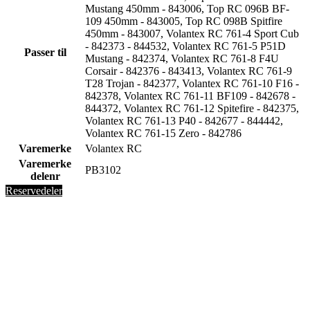
Mustang 450mm - 843006, Top RC 096B BF-
109 450mm - 843005, Top RC 098B Spitfire
450mm - 843007, Volantex RC 761-4 Sport Cub
- 842373 - 844532, Volantex RC 761-5 P51D
Passer til
Mustang - 842374, Volantex RC 761-8 F4U
Corsair - 842376 - 843413, Volantex RC 761-9
T28 Trojan - 842377, Volantex RC 761-10 F16 -
842378, Volantex RC 761-11 BF109 - 842678 -
844372, Volantex RC 761-12 Spitefire - 842375,
Volantex RC 761-13 P40 - 842677 - 844442,
Volantex RC 761-15 Zero - 842786
Varemerke
Volantex RC
Varemerke
PB3102
delenr
Reservedeler