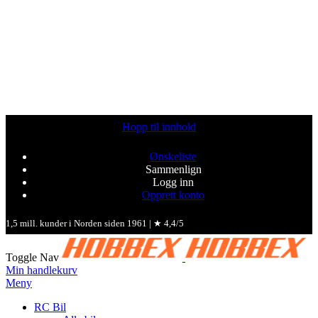
Hopp til innhold
Ønskeliste
Sammenlign
Logg inn
Opprett konto
1,5 mill. kunder i Norden siden 1961 | ★ 4,4/5
Toggle Nav
Min handlekurv
Meny
RC Bil