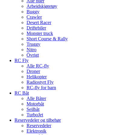
Alle biler
Arbeidskjøretøy
Buggy
Crawler
Desert Racer
Driftebiler
Monster truck
Short Course & Rally
Truggy
Nitro
Övrigt
RC Fly
Alle RC-fly
Droner
Helikopter
Radiostyrt Fly
RC-fly for barn
RC Båt
Alle Båter
Motorbåt
Seilbåt
TurboJet
Reservedeler og tilbehør
Reservedeler
Elektronik