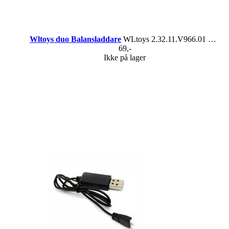
Wltoys duo Balansladdare
WLtoys 2.32.11.V966.01 & 1.03.04.01.139
69,-
Ikke på lager