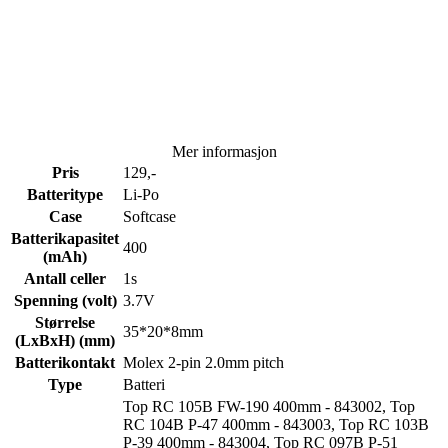
Mer informasjon
Pris
129,-
Batteritype
Li-Po
Case
Softcase
Batterikapasitet
400
(mAh)
Antall celler
1s
Spenning (volt)
3.7V
Størrelse
35*20*8mm
(LxBxH) (mm)
Batterikontakt
Molex 2-pin 2.0mm pitch
Type
Batteri
Top RC 105B FW-190 400mm - 843002, Top
RC 104B P-47 400mm - 843003, Top RC 103B
P-39 400mm - 843004, Top RC 097B P-51