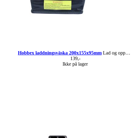
Hobbex laddningsväska 200x155x95mm
Lad og oppbevar RC-batterier på en tryggere måte
139,-
Ikke på lager