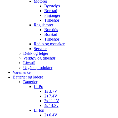
Motorer
Børsteløs
Borstad
Pinjonger
Tillbehör
Regulatorer
Borstlös
Borstad
Tillbehör
Radio og mottaker
Servoer
Dekk og felger
Verktøy og tilbehør
Livsstil
Utgåtte produkter
Varemerke
Batterier og ladere
Batterier
Li-Po
1s 3.7V
2s 7.4V
3s 11.1V
4s 14.8v
Li-Ion
2s 6.4V