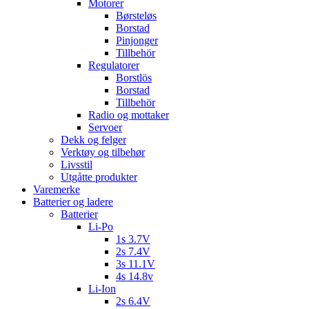
Motorer
Børsteløs
Borstad
Pinjonger
Tillbehör
Regulatorer
Borstlös
Borstad
Tillbehör
Radio og mottaker
Servoer
Dekk og felger
Verktøy og tilbehør
Livsstil
Utgåtte produkter
Varemerke
Batterier og ladere
Batterier
Li-Po
1s 3.7V
2s 7.4V
3s 11.1V
4s 14.8v
Li-Ion
2s 6.4V