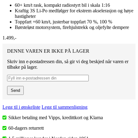
60+ km/t rask, kompakt radiostyrt bil i skala 1:16
Kraftig 3S Li-Po medfølger for ekstrem akselerasjon og høye
hastigheter
Toppfart +60 km/t, justerbar toppfart 70 %, 100 %
Børsteløst motorsystem, firehjulstrekk og oljefylte dempere
1.499,-
DENNE VAREN ER IKKE PÅ LAGER
Skriv inn e-postadressen din, så gir vi deg beskjed når varen er
tilbake på lager.
Send
Legg til i ønskeliste
Legg til sammenligning
Sikker betaling med Vipps, kredittkort og Klarna
60-dagers returrett