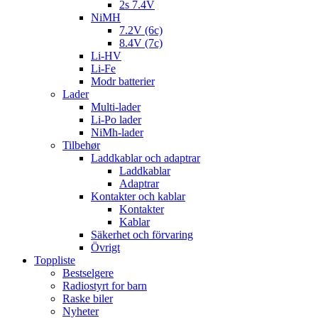
2s 7.4V
NiMH
7.2V (6c)
8.4V (7c)
Li-HV
Li-Fe
Modr batterier
Lader
Multi-lader
Li-Po lader
NiMh-lader
Tilbehør
Laddkablar och adaptrar
Laddkablar
Adaptrar
Kontakter och kablar
Kontakter
Kablar
Säkerhet och förvaring
Övrigt
Toppliste
Bestselgere
Radiostyrt for barn
Raske biler
Nyheter