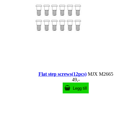
Flat step screws(12pcs)
MJX M2665
49,-
Legg till