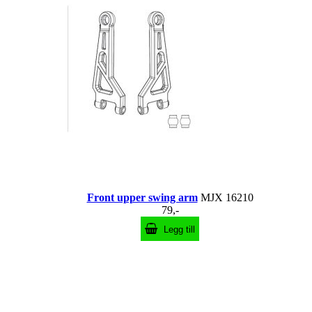
Front upper swing arm
MJX 16210
79,-
Legg till