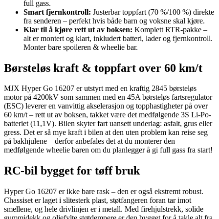
full gass.
Smart fjernkontroll:
Justerbar toppfart (70 %/100 %) direkte
fra senderen – perfekt hvis både barn og voksne skal kjøre.
Klar til å kjøre rett ut av boksen:
Komplett RTR-pakke –
alt er montert og klart, inkludert batteri, lader og fjernkontroll.
Monter bare spoileren & wheelie bar.
Børsteløs kraft & toppfart over 60 km/t
MJX Hyper Go 16207 er utstyrt med en kraftig 2845 børsteløs
motor på 4200kV som sammen med en 45A børsteløs fartsregulator
(ESC) leverer en vanvittig akselerasjon og topphastigheter på over
60 km/t – rett ut av boksen, takket være det medfølgende 3S Li-Po-
batteriet (11,1V). Bilen skyter fart uansett underlag: asfalt, grus eller
gress. Det er så mye kraft i bilen at den uten problem kan reise seg
på bakhjulene – derfor anbefales det at du monterer den
medfølgende wheelie baren om du planlegger å gi full gass fra start!
RC-bil bygget for tøff bruk
Hyper Go 16207 er ikke bare rask – den er også ekstremt robust.
Chassiset er laget i slitesterk plast, støtfangeren foran tar imot
smellene, og hele drivlinjen er i metall. Med firehjulstrekk, solide
gummidekk og oljefylte støtdempere er den bygget for å takle alt fra