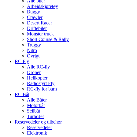
Alle biler
Arbeidskjøretøy
Buggy
Crawler
Desert Racer
Driftebiler
Monster truck
Short Course & Rally
Truggy
Nitro
Övrigt
RC Fly
Alle RC-fly
Droner
Helikopter
Radiostyrt Fly
RC-fly for barn
RC Båt
Alle Båter
Motorbåt
Seilbåt
TurboJet
Reservedeler og tilbehør
Reservedeler
Elektronik