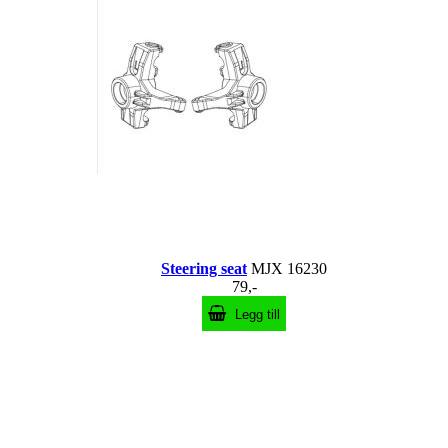
Steering seat
MJX 16230
79,-
Legg till