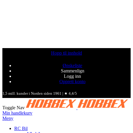
Hopp til innhold
Ønskeliste
Sammenlign
Logg inn
Opprett konto
1,5 mill. kunder i Norden siden 1961 | ★ 4,4/5
Toggle Nav
Min handlekurv
Meny
RC Bil