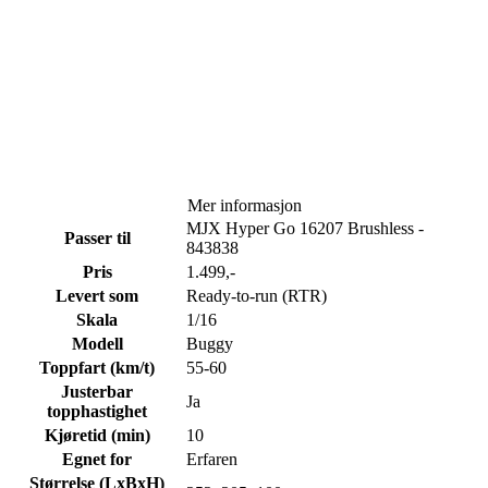
Mer informasjon
MJX Hyper Go 16207 Brushless -
Passer til
843838
Pris
1.499,-
Levert som
Ready-to-run (RTR)
Skala
1/16
Modell
Buggy
Toppfart (km/t)
55-60
Justerbar
Ja
topphastighet
Kjøretid (min)
10
Egnet for
Erfaren
Størrelse (LxBxH)