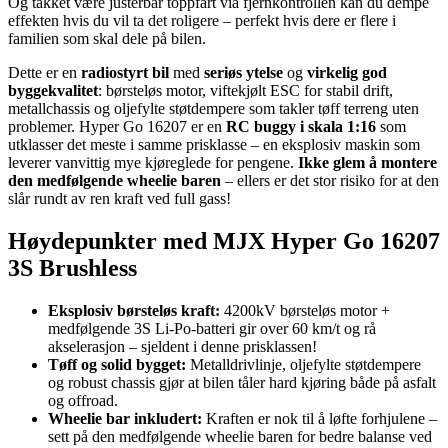
Og takket være justerbar toppfart via fjernkontrollen kan du dempe
effekten hvis du vil ta det roligere – perfekt hvis dere er flere i
familien som skal dele på bilen.
Dette er en
radiostyrt bil
med
seriøs ytelse
og
virkelig god
byggekvalitet
: børsteløs motor, viftekjølt ESC for stabil drift,
metallchassis og oljefylte støtdempere som takler tøff terreng uten
problemer. Hyper Go 16207 er en
RC buggy i skala 1:16
som
utklasser det meste i samme prisklasse – en eksplosiv maskin som
leverer vanvittig mye kjøreglede for pengene.
Ikke glem å montere
den medfølgende wheelie baren
– ellers er det stor risiko for at den
slår rundt av ren kraft ved full gass!
Høydepunkter med MJX Hyper Go 16207
3S Brushless
Eksplosiv børsteløs kraft:
4200kV børsteløs motor +
medfølgende 3S Li-Po-batteri gir over 60 km/t og rå
akselerasjon – sjeldent i denne prisklassen!
Tøff og solid bygget:
Metalldrivlinje, oljefylte støtdempere
og robust chassis gjør at bilen tåler hard kjøring både på asfalt
og offroad.
Wheelie bar inkludert:
Kraften er nok til å løfte forhjulene –
sett på den medfølgende wheelie baren for bedre balanse ved