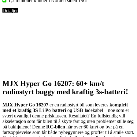
1,5 millioner kunder i Norden siden 1961
Detaljer
MJX Hyper Go 16207: 60+ km/t
radiostyrt buggy med kraftig 3s-batteri!
MJX Hyper Go 16207
er en radiostyrt bil som leveres
komplett
med et kraftig 3S Li-Po-batteri
og USB-ladekabel – noe som er
svært uvanlig i denne prisklassen. Resultatet? En fullstendig vill
akselerasjon som får bilen til å skyte fart og uten problemer stille seg
på bakhjulene! Denne
RC-bilen
når over 60 km/t og byr på en
fartsopplevelse som får både nybegynnere og proffer til å smile stort.