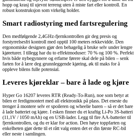
hopp og krasj til ujevnt terreng uten å miste fart eller kontroll. En
robust konstruksjon som virkelig holder.
Smart radiostyring med fartsregulering
Den medfølgende 2,4GHz-fjernkontrollen gir deg presis og
forstyrrelsesfri kontroll med opptil 100 meters rekkevidde. Den
ergonomiske designen gjør den behagelig å bruke selv under lengre
kjøreturer. I tillegg har du to effektmoduser: 70 % og 100 %. Perfekt
hvis både nybegynnere og erfarne førere skal dele på bilen – senk
farten for å lære deg grunnleggende kjøring, øk til maks for å
oppleve bilens fulle potensial.
Leveres kjøreklar – bare å lade og kjøre
Hyper Go 16207 leveres RTR (Ready-To-Run), noe som betyr at
bilen er ferdigmontert med all elektronikk på plass. Det eneste du
trenger å montere selv er spoileren og wheelie baren – så er det bare
å lade batteriet og kjøre. I esken finner du et kraftig Li-Po 3S-batteri
(11,1V / 1050 mAh) og en USB-lader. Legg til fire AA-batterier til
fjernkontrollen, og du er klar for action. Den høye toppfarten og
enkelheten gjør dette til et rått valg enten det er din første RC-bil
eller neste i samlingen.