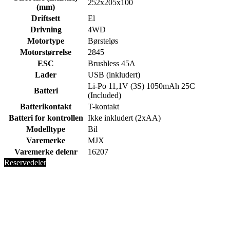
252x205x100
(mm)
Driftsett
El
Drivning
4WD
Motortype
Børsteløs
Motorstørrelse
2845
ESC
Brushless 45A
Lader
USB (inkludert)
Li-Po 11,1V (3S) 1050mAh 25C
Batteri
(Included)
Batterikontakt
T-kontakt
Batteri for kontrollen
Ikke inkludert (2xAA)
Modelltype
Bil
Varemerke
MJX
Varemerke delenr
16207
Reservedeler