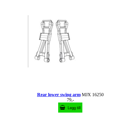
Rear lower swing arm
MJX 16250
79,-
Legg till