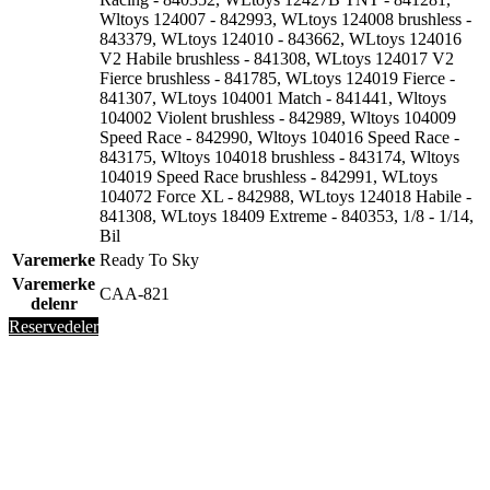
Wltoys 124007 - 842993, WLtoys 124008 brushless -
843379, WLtoys 124010 - 843662, WLtoys 124016
V2 Habile brushless - 841308, WLtoys 124017 V2
Fierce brushless - 841785, WLtoys 124019 Fierce -
841307, WLtoys 104001 Match - 841441, Wltoys
104002 Violent brushless - 842989, Wltoys 104009
Speed Race - 842990, Wltoys 104016 Speed Race -
843175, Wltoys 104018 brushless - 843174, Wltoys
104019 Speed Race brushless - 842991, WLtoys
104072 Force XL - 842988, WLtoys 124018 Habile -
841308, WLtoys 18409 Extreme - 840353, 1/8 - 1/14,
Bil
Varemerke
Ready To Sky
Varemerke
CAA-821
delenr
Reservedeler