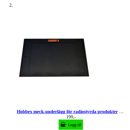
Hobbex meck-underlägg för radiostyrda produkter
Et so
199,-
Legg till