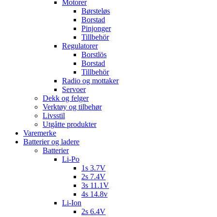
Motorer
Børsteløs
Borstad
Pinjonger
Tillbehör
Regulatorer
Borstlös
Borstad
Tillbehör
Radio og mottaker
Servoer
Dekk og felger
Verktøy og tilbehør
Livsstil
Utgåtte produkter
Varemerke
Batterier og ladere
Batterier
Li-Po
1s 3.7V
2s 7.4V
3s 11.1V
4s 14.8v
Li-Ion
2s 6.4V