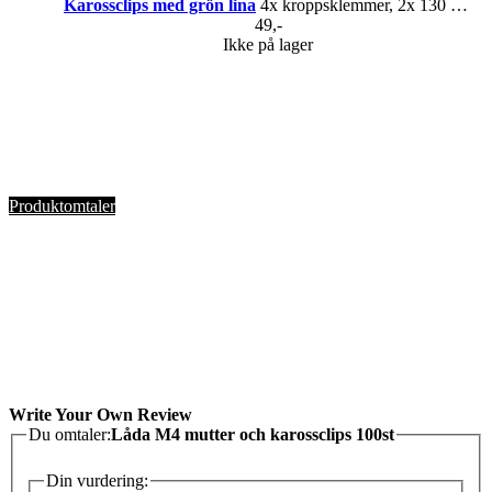
Karossclips med grön lina
4x kroppsklemmer, 2x 130 mm tau
49,-
Ikke på lager
Produktomtaler
Write Your Own Review
Du omtaler:
Låda M4 mutter och karossclips 100st
Din vurdering: