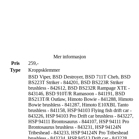
Mer informasjon
Pris
259,-
Type
Kroppsklemmer
BSD Viper, BSD Destroyer, BSD 711T Cheb, BSD
BS223T Striker - 844201, BSD BS223R Striker
brushless - 842612, BSD BS232R Rampage XTE -
843146, BSD 910T/R Ramasoon - 841191, BSD
BS213T/R Outlaw, Himoto Bowie - 841288, Himoto
Bowie brushless - 841287, Himoto E10XBL Tanto
brushless - 841158, HSP 94103 Flying fish drift car -
843226, HSP 94103 Pro Drift car brushless - 843227,
HSP 94111 Brontosaurus - 844107, HSP 94111 Pro
Brontosaurus brushless - 843231, HSP 94124N
Tribeshead - 843233, HSP 94124N Pro Tribeshead
brushless - 843234, HSP 94513 Drift car - 843228,