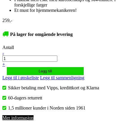
forskjellige farger
Et must for hjemmemekanikeren!
259,-
På lager for omgående levering
Antall
-
+
Legg till
Legg til i ønskeliste
Legg til sammenligning
Sikker betaling med Vipps, kredittkort og Klarna
60-dagers returrett
1,5 millioner kunder i Norden siden 1961
Mer informasjon