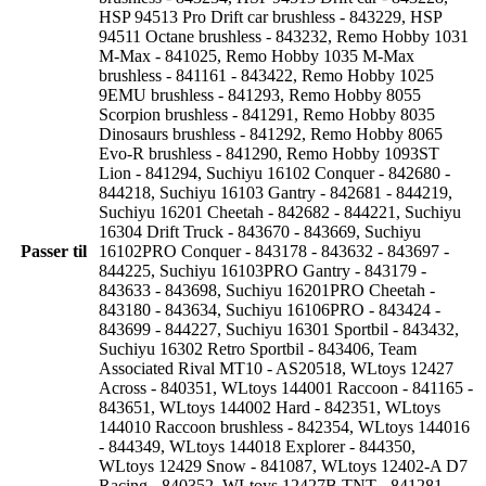
HSP 94513 Pro Drift car brushless - 843229, HSP
94511 Octane brushless - 843232, Remo Hobby 1031
M-Max - 841025, Remo Hobby 1035 M-Max
brushless - 841161 - 843422, Remo Hobby 1025
9EMU brushless - 841293, Remo Hobby 8055
Scorpion brushless - 841291, Remo Hobby 8035
Dinosaurs brushless - 841292, Remo Hobby 8065
Evo-R brushless - 841290, Remo Hobby 1093ST
Lion - 841294, Suchiyu 16102 Conquer - 842680 -
844218, Suchiyu 16103 Gantry - 842681 - 844219,
Suchiyu 16201 Cheetah - 842682 - 844221, Suchiyu
16304 Drift Truck - 843670 - 843669, Suchiyu
Passer til
16102PRO Conquer - 843178 - 843632 - 843697 -
844225, Suchiyu 16103PRO Gantry - 843179 -
843633 - 843698, Suchiyu 16201PRO Cheetah -
843180 - 843634, Suchiyu 16106PRO - 843424 -
843699 - 844227, Suchiyu 16301 Sportbil - 843432,
Suchiyu 16302 Retro Sportbil - 843406, Team
Associated Rival MT10 - AS20518, WLtoys 12427
Across - 840351, WLtoys 144001 Raccoon - 841165 -
843651, WLtoys 144002 Hard - 842351, WLtoys
144010 Raccoon brushless - 842354, WLtoys 144016
- 844349, WLtoys 144018 Explorer - 844350,
WLtoys 12429 Snow - 841087, WLtoys 12402-A D7
Racing - 840352, WLtoys 12427B TNT - 841281,