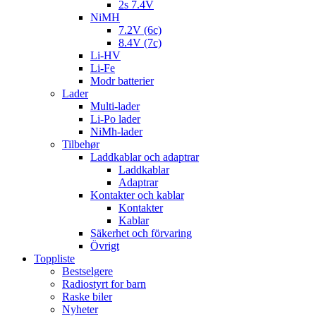
2s 7.4V
NiMH
7.2V (6c)
8.4V (7c)
Li-HV
Li-Fe
Modr batterier
Lader
Multi-lader
Li-Po lader
NiMh-lader
Tilbehør
Laddkablar och adaptrar
Laddkablar
Adaptrar
Kontakter och kablar
Kontakter
Kablar
Säkerhet och förvaring
Övrigt
Toppliste
Bestselgere
Radiostyrt for barn
Raske biler
Nyheter