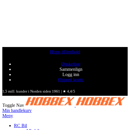
Hopp til innhold
Ønskeliste
Sammenlign
Logg inn
Opprett konto
1,5 mill. kunder i Norden siden 1961 | ★ 4,4/5
Toggle Nav
Min handlekurv
Meny
RC Bil