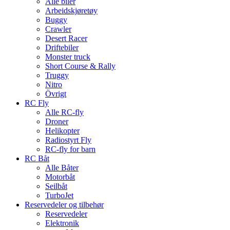
Alle biler
Arbeidskjøretøy
Buggy
Crawler
Desert Racer
Driftebiler
Monster truck
Short Course & Rally
Truggy
Nitro
Övrigt
RC Fly
Alle RC-fly
Droner
Helikopter
Radiostyrt Fly
RC-fly for barn
RC Båt
Alle Båter
Motorbåt
Seilbåt
TurboJet
Reservedeler og tilbehør
Reservedeler
Elektronik