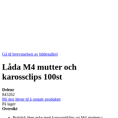
Gå til begynnelsen av bildegalleri
Låda M4 mutter och
karossclips 100st
Delenr
843262
Bli den første til å omtale produktet
På lager
Oversikt
Praktisk liten eske med karosseriklips og M4-muttere i