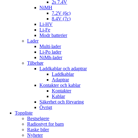
2s 7.4V
NiMH
7.2V (6c)
8.4V (7c)
Li-HV
Li-Fe
Modr batterier
Lader
Multi-lader
Li-Po lader
NiMh-lader
Tilbehør
Laddkablar och adaptrar
Laddkablar
Adaptrar
Kontakter och kablar
Kontakter
Kablar
Säkerhet och förvaring
Övrigt
Toppliste
Bestselgere
Radiostyrt for barn
Raske biler
Nyheter