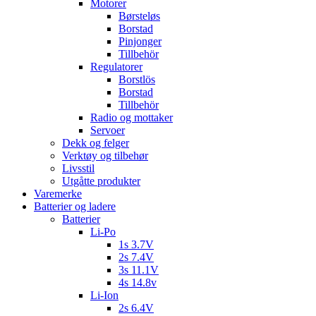
Motorer
Børsteløs
Borstad
Pinjonger
Tillbehör
Regulatorer
Borstlös
Borstad
Tillbehör
Radio og mottaker
Servoer
Dekk og felger
Verktøy og tilbehør
Livsstil
Utgåtte produkter
Varemerke
Batterier og ladere
Batterier
Li-Po
1s 3.7V
2s 7.4V
3s 11.1V
4s 14.8v
Li-Ion
2s 6.4V