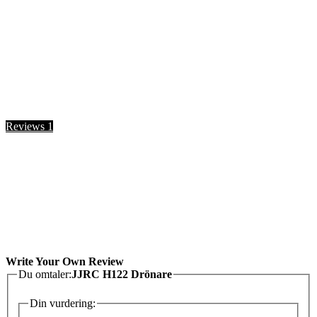
Reviews
1
Write Your Own Review
Du omtaler:
JJRC H122 Drönare
Din vurdering: