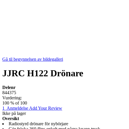
Gå til begynnelsen av bildegalleri
JJRC H122 Drönare
Delenr
844375
Vurdering:
100
% of
100
1
Anmeldelse
Add Your Review
Ikke på lager
Oversikt
Radiostyrd drönare för nybörjare
Gör fräcka 360 flips enkelt med några knapp tryck