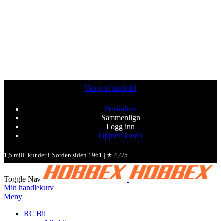
Hopp til innhold
Ønskeliste
Sammenlign
Logg inn
Opprett konto
1,5 mill. kunder i Norden siden 1961 | ★ 4,4/5
Toggle Nav
Min handlekurv
Meny
RC Bil