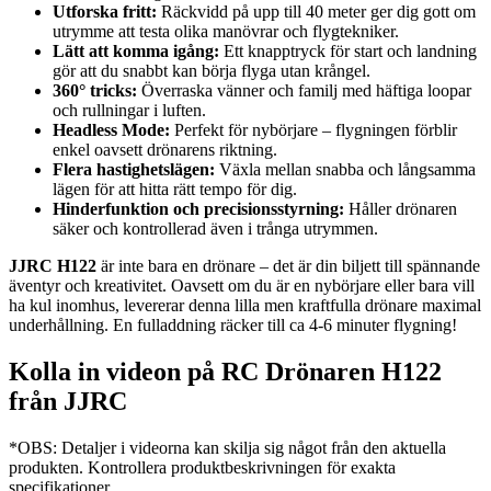
Utforska fritt:
Räckvidd på upp till 40 meter ger dig gott om
utrymme att testa olika manövrar och flygtekniker.
Lätt att komma igång:
Ett knapptryck för start och landning
gör att du snabbt kan börja flyga utan krångel.
360° tricks:
Överraska vänner och familj med häftiga loopar
och rullningar i luften.
Headless Mode:
Perfekt för nybörjare – flygningen förblir
enkel oavsett drönarens riktning.
Flera hastighetslägen:
Växla mellan snabba och långsamma
lägen för att hitta rätt tempo för dig.
Hinderfunktion och precisionsstyrning:
Håller drönaren
säker och kontrollerad även i trånga utrymmen.
JJRC H122
är inte bara en drönare – det är din biljett till spännande
äventyr och kreativitet. Oavsett om du är en nybörjare eller bara vill
ha kul inomhus, levererar denna lilla men kraftfulla drönare maximal
underhållning. En fulladdning räcker till ca 4-6 minuter flygning!
Kolla in videon på RC Drönaren H122
från JJRC
*OBS: Detaljer i videorna kan skilja sig något från den aktuella
produkten. Kontrollera produktbeskrivningen för exakta
specifikationer.