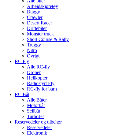
Alle biler
Arbeidskjøretøy
Buggy
Crawler
Desert Racer
Driftebiler
Monster truck
Short Course & Rally
Truggy
Nitro
Övrigt
RC Fly
Alle RC-fly
Droner
Helikopter
Radiostyrt Fly
RC-fly for barn
RC Båt
Alle Båter
Motorbåt
Seilbåt
TurboJet
Reservedeler og tilbehør
Reservedeler
Elektronik