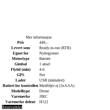
Mer informasjon
Pris
449,-
Levert som
Ready-to-run (RTR)
Egnet for
Nybegynner
Motortype
Børstet
Gimbal
1 aksel
Flytid (min)
4-6
GPS
Nei
Lader
USB (inkludert)
Batteri for kontrollen
Medföljer ej (3xAAA)
Modelltype
Drone
Varemerke
JJRC
Varemerke delenr
H122
Reservedeler