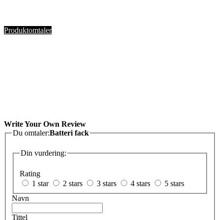
Produktomtaler
Write Your Own Review
Du omtaler:
Batteri fack
Din vurdering:
Rating
1 star
2 stars
3 stars
4 stars
5 stars
Navn
Tittel