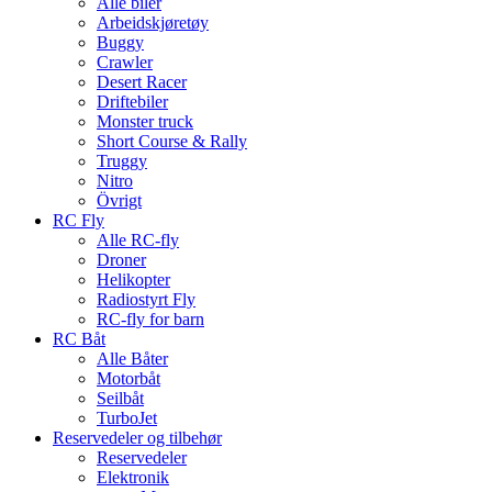
Alle biler
Arbeidskjøretøy
Buggy
Crawler
Desert Racer
Driftebiler
Monster truck
Short Course & Rally
Truggy
Nitro
Övrigt
RC Fly
Alle RC-fly
Droner
Helikopter
Radiostyrt Fly
RC-fly for barn
RC Båt
Alle Båter
Motorbåt
Seilbåt
TurboJet
Reservedeler og tilbehør
Reservedeler
Elektronik