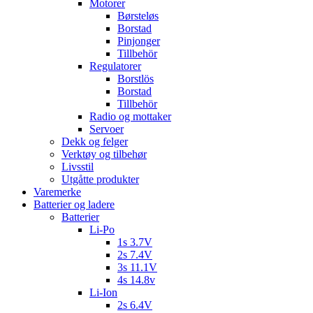
Motorer
Børsteløs
Borstad
Pinjonger
Tillbehör
Regulatorer
Borstlös
Borstad
Tillbehör
Radio og mottaker
Servoer
Dekk og felger
Verktøy og tilbehør
Livsstil
Utgåtte produkter
Varemerke
Batterier og ladere
Batterier
Li-Po
1s 3.7V
2s 7.4V
3s 11.1V
4s 14.8v
Li-Ion
2s 6.4V