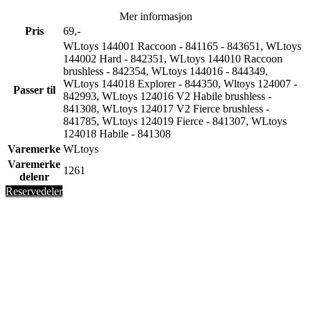
Mer informasjon
Pris
69,-
WLtoys 144001 Raccoon - 841165 - 843651, WLtoys
144002 Hard - 842351, WLtoys 144010 Raccoon
brushless - 842354, WLtoys 144016 - 844349,
WLtoys 144018 Explorer - 844350, Wltoys 124007 -
Passer til
842993, WLtoys 124016 V2 Habile brushless -
841308, WLtoys 124017 V2 Fierce brushless -
841785, WLtoys 124019 Fierce - 841307, WLtoys
124018 Habile - 841308
Varemerke
WLtoys
Varemerke
1261
delenr
Reservedeler