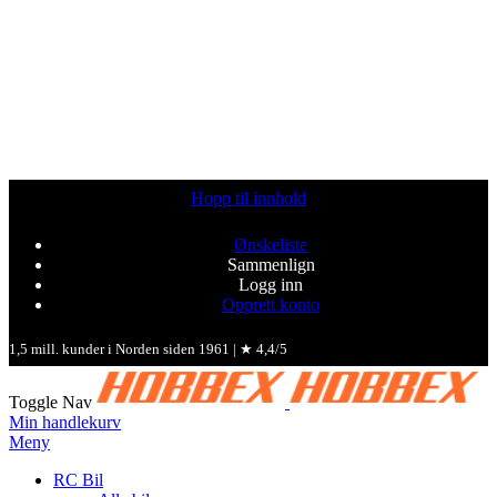
Hopp til innhold
Ønskeliste
Sammenlign
Logg inn
Opprett konto
1,5 mill. kunder i Norden siden 1961 | ★ 4,4/5
Toggle Nav
Min handlekurv
Meny
RC Bil