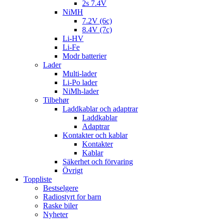
2s 7.4V
NiMH
7.2V (6c)
8.4V (7c)
Li-HV
Li-Fe
Modr batterier
Lader
Multi-lader
Li-Po lader
NiMh-lader
Tilbehør
Laddkablar och adaptrar
Laddkablar
Adaptrar
Kontakter och kablar
Kontakter
Kablar
Säkerhet och förvaring
Övrigt
Toppliste
Bestselgere
Radiostyrt for barn
Raske biler
Nyheter