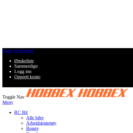
Hopp til innhold
Ønskeliste
Sammenlign
Logg inn
Opprett konto
Toggle Nav
Meny
RC Bil
Alle biler
Arbeidskjøretøy
Buggy