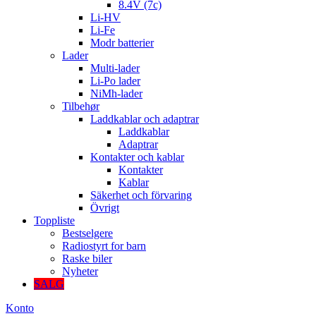
8.4V (7c)
Li-HV
Li-Fe
Modr batterier
Lader
Multi-lader
Li-Po lader
NiMh-lader
Tilbehør
Laddkablar och adaptrar
Laddkablar
Adaptrar
Kontakter och kablar
Kontakter
Kablar
Säkerhet och förvaring
Övrigt
Toppliste
Bestselgere
Radiostyrt for barn
Raske biler
Nyheter
SALG
Konto