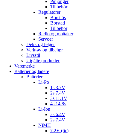
Pinjonger
Tillbehör
Regulatorer
Borstlös
Borstad
Tillbehör
Radio og mottaker
Servoer
Dekk og felger
Verktøy og tilbehør
Livsstil
Utgåtte produkter
Varemerke
Batterier og ladere
Batterier
Li-Po
1s 3.7V
2s 7.4V
3s 11.1V
4s 14.8v
Li-Ion
2s 6.4V
2s 7.4V
NiMH
7.2V (6c)