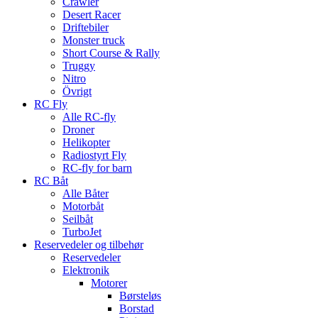
Crawler
Desert Racer
Driftebiler
Monster truck
Short Course & Rally
Truggy
Nitro
Övrigt
RC Fly
Alle RC-fly
Droner
Helikopter
Radiostyrt Fly
RC-fly for barn
RC Båt
Alle Båter
Motorbåt
Seilbåt
TurboJet
Reservedeler og tilbehør
Reservedeler
Elektronik
Motorer
Børsteløs
Borstad